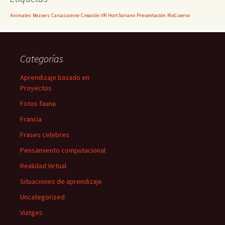
Animales
Beziers
Carcassonne
Creación VR
HortSoriano
Presentación
RioCuervo
Categorías
Aprendizaje basado en
Proyectos
Fotos fauna
Francia
Frases celebres
Pensamiento computacional
Realidad Virtual
Situaciones de aprendizaje
Uncategorized
Viatges