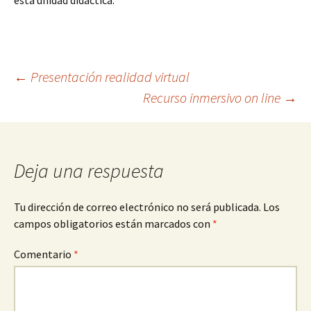
esta unidad didáctica.
Ir
←
Presentación realidad virtual
Recurso inmersivo on line
→
a
la
Deja una respuesta
entrada
Tu dirección de correo electrónico no será publicada.
Los
campos obligatorios están marcados con
*
Comentario
*